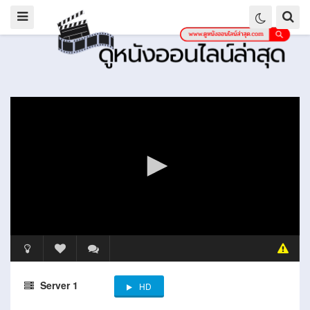
Server 1
HD