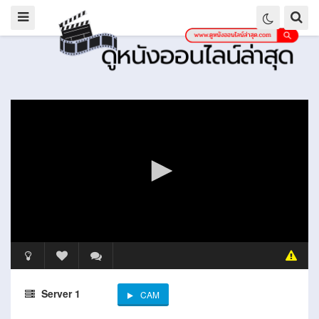
Server 1
CAM