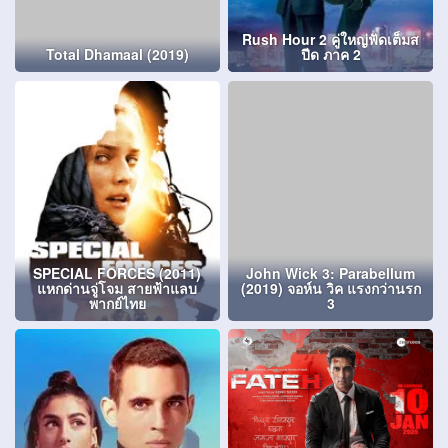
Rush Hour 2 คู่ใหญ่ฟัดเต็มส
Total Dhamaal (2019)
ปีด ภาค 2
SPECIAL FORCES (2011)
John Wick 3: Parabellum
แหกด่านจู่โจม สายฟ้าแลบ
(2019) จอห์น วิค แรงกว่านรก
พากย์ไทย
3