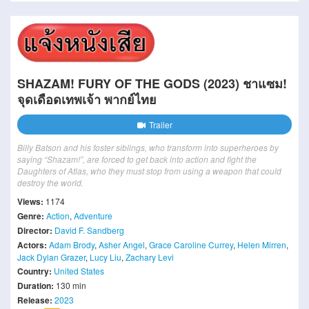
SHAZAM! FURY OF THE GODS (2023) ชาแซม!
จุดเดือดเทพเจ้า พากย์ไทย
Trailer
Billy Batson and his foster siblings, who transform into superheroes by
saying “Shazam!”, are forced to get back into action and fight the
Daughters of Atlas, who they must stop from using a weapon that could
destroy the world.
Views:
1174
Genre:
Action
,
Adventure
Director:
David F. Sandberg
Actors:
Adam Brody
,
Asher Angel
,
Grace Caroline Currey
,
Helen Mirren
,
Jack Dylan Grazer
,
Lucy Liu
,
Zachary Levi
Country:
United States
Duration:
130 min
Release:
2023