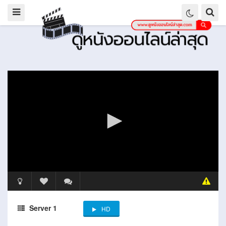
Server 1
HD