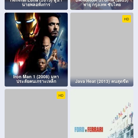
นายพลอหังการ
พายุ กรุงเทพ ซับไทย
HD
Iron Man 1 (2008) มหา
ประลัยคนเกราะเหล็ก
Java Heat (2013) คนสุดขีด
HD