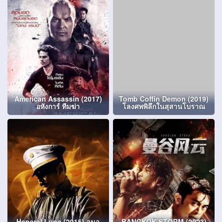
American Assassin (2017)
Tomb Coffin Demon (2019)
อหังการ์ ทีมฆ่า
โลงศพพิลึกในสุสานโบราณ
Heneral Luna (2015) ลูนา
BANGKOK STORM (2023)