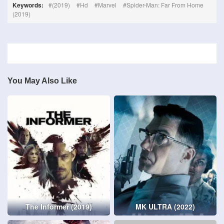
Keywords:
(2019)
Hd
Marvel
Spider-Man: Far From Home
(2019)
You May Also Like
The Informer (2019)
MK ULTRA (2022)