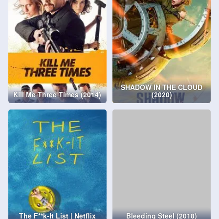
SHADOW IN THE CLOUD
Kill Me Three Times (2014)
(2020)
The F**k-It List | Netflix
Bleeding Steel (2018)