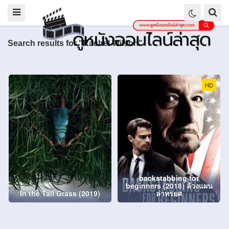
Search results for "Rachel Wilson"
HD
backstabbing for
beginners (2018) ล้วงแผน
In the Tall Grass (2019)
ล่าทรยศ