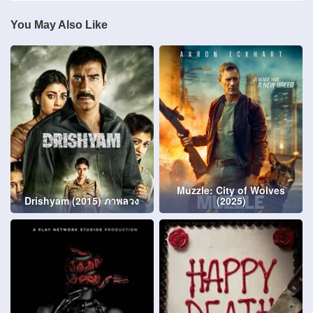
You May Also Like
Muzzle: City of Wolves
Drishyam (2015) ภาพลวง
(2025)