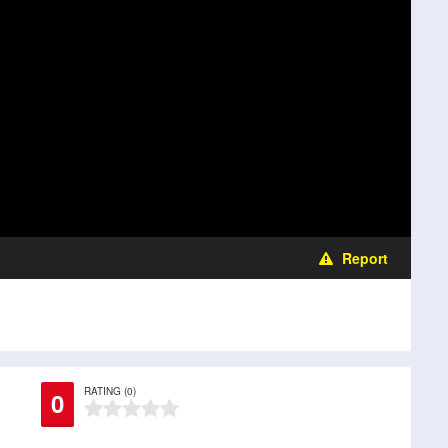
Report
RATING (0)
0