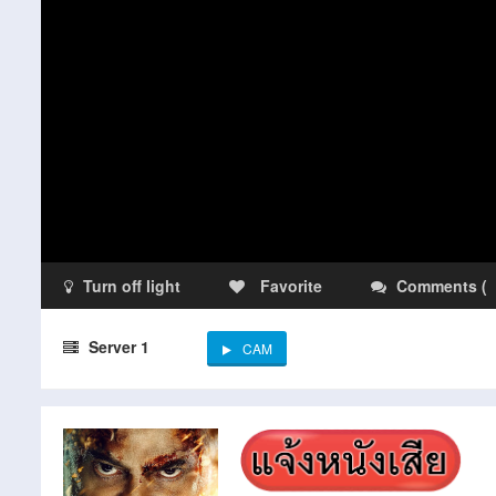
Turn off light
Favorite
Comments
(
Server 1
CAM