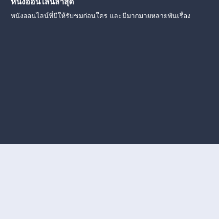
หนังออนไลน์ล่าสุด
หนังออนไลน์ที่มีให้รับชมก่อนใคร และมีมากมายหลายพันเรื่อง
งใหม่
หนังออนไลน์
ดูหนังออนไลน์
ดูหนังออนไลน์ ฟรี
ดู