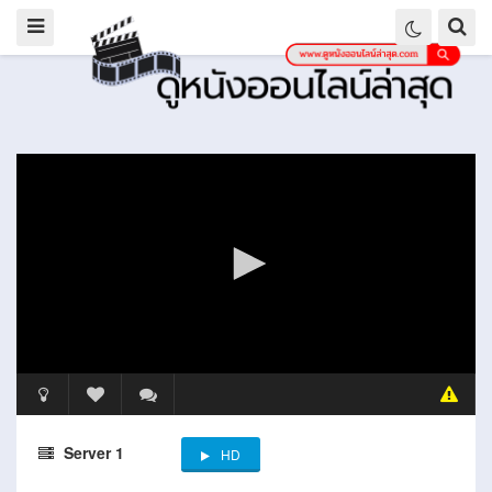
Server 1
HD