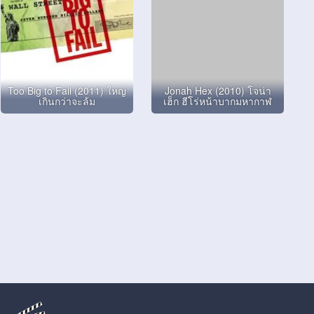
Too Big to Fail (2011) ใหญ่
Jonah Hex (2010) โจน่า
เกินกว่าจะล้ม
เฮ็ก ฮีโร่หน้าบากมหากาฬ