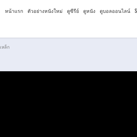
หน้าแรก
ตัวอย่างหนังใหม่
ดูซีรีย์
ดูหนัง
ดูบอลออนไลน์
S
เหล็ก