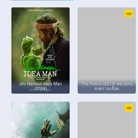
HD
Jim Henson Idea Man
The Patrol (2013) หน่วยรบ
(2024)
สงครามเลือด
HD