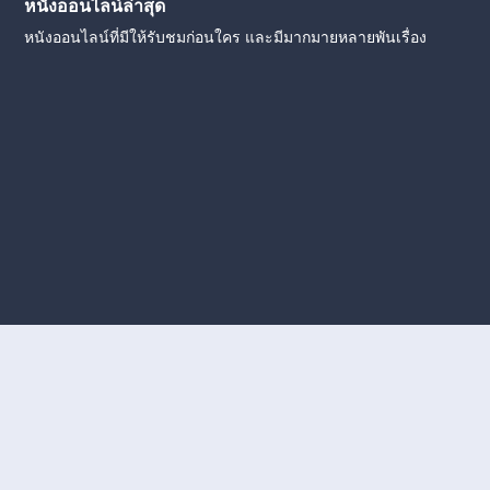
หนังออนไลน์ล่าสุด
หนังออนไลน์ที่มีให้รับชมก่อนใคร และมีมากมายหลายพันเรื่อง
งใหม่
หนังออนไลน์
ดูหนังออนไลน์
ดูหนังออนไลน์ ฟรี
ดู