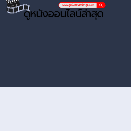
หนังออนไลน์ hd