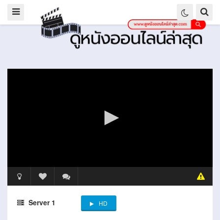
Server 1
HD