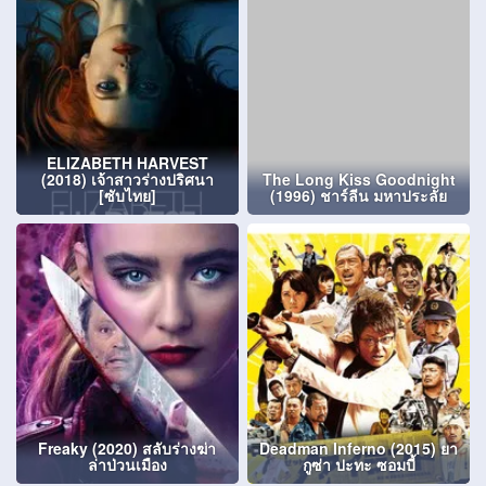
ELIZABETH HARVEST
(2018) เจ้าสาวร่างปริศนา
The Long Kiss Goodnight
[ซับไทย]
(1996) ชาร์ลีน มหาประลัย
Freaky (2020) สลับร่างฆ่า
Deadman Inferno (2015) ยา
ล่าป่วนเมือง
กูซ่า ปะทะ ซอมบี้