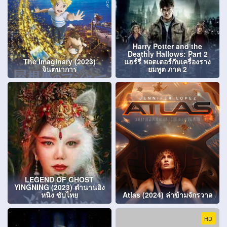
Harry Potter and the
Deathly Hallows: Part 2
The Imaginary (2023)
แฮร์รี่ พอตเตอร์กับเครื่องราง
จินตนาการ
ยมทูต ภาค 2
LEGEND OF GHOST
YINGNING (2023) ตำนานอิง
หนิง ซับไทย
Atlas (2024) ล่าข้ามจักรวาล
HD