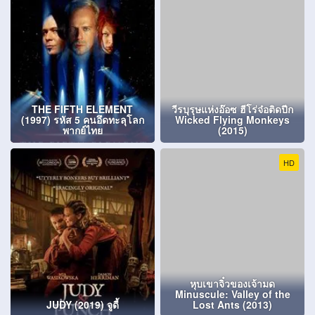
THE FIFTH ELEMENT
วีรบุรุษแห่งอ๊อซ ฮีโร่จ๋อติดปีก
(1997) รหัส 5 คนอึดทะลุโลก
Wicked Flying Monkeys
พากย์ไทย
(2015)
HD
หุบเขาจิ๋วของเจ้ามด
Minuscule: Valley of the
JUDY (2019) จูดี้
Lost Ants (2013)