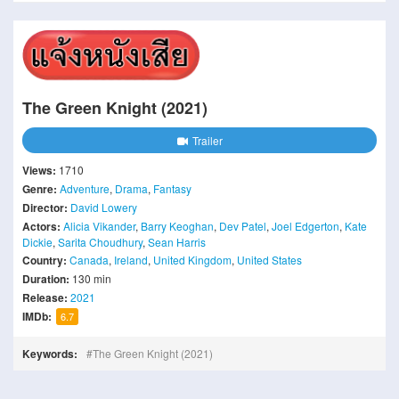
The Green Knight (2021)
Trailer
Views:
1710
Genre:
Adventure
,
Drama
,
Fantasy
Director:
David Lowery
Actors:
Alicia Vikander
,
Barry Keoghan
,
Dev Patel
,
Joel Edgerton
,
Kate
Dickie
,
Sarita Choudhury
,
Sean Harris
Country:
Canada
,
Ireland
,
United Kingdom
,
United States
Duration:
130 min
Release:
2021
IMDb:
6.7
Keywords:
The Green Knight (2021)