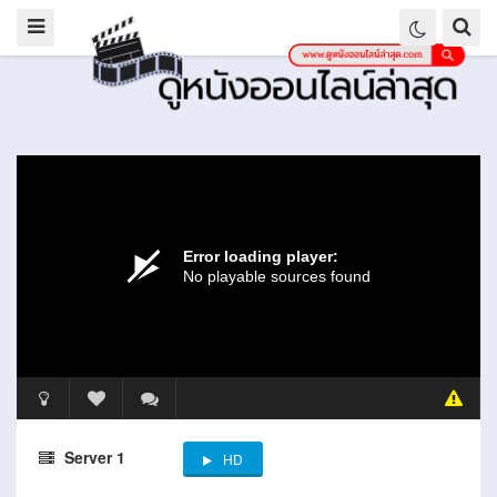
Server 1
HD