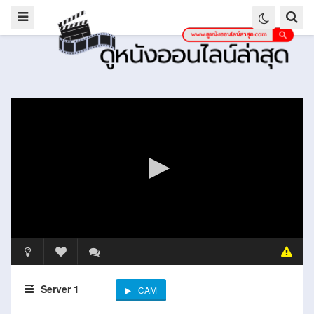
Server 1
CAM