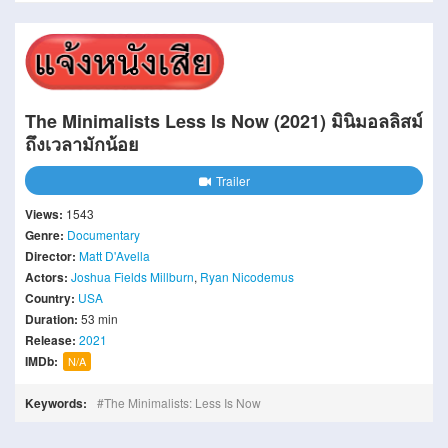
The Minimalists Less Is Now (2021) มินิมอลลิสม์
ถึงเวลามักน้อย
Trailer
Views:
1543
Genre:
Documentary
Director:
Matt D'Avella
Actors:
Joshua Fields Millburn
,
Ryan Nicodemus
Country:
USA
Duration:
53 min
Release:
2021
IMDb:
N/A
Keywords:
The Minimalists: Less Is Now