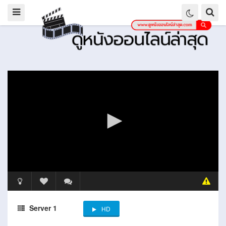
Server 1
HD