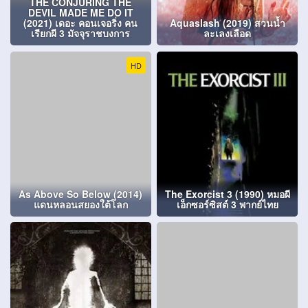
THE CONJURING THE
DEVIL MADE ME DO IT
(2021) เดอะ คอนเจอริ่ง คน
Aquaslash (2019) สวนน้ำ
เรียกผี 3 มัจจุราชบงการ
ละเลงเลือด
HD
As Above So Below (2014)
The Exorcist 3 (1990) หมอผี
แดนหลอนสยองใต้โลก
เอ็กซอร์ซิสต์ 3 พากย์ไทย