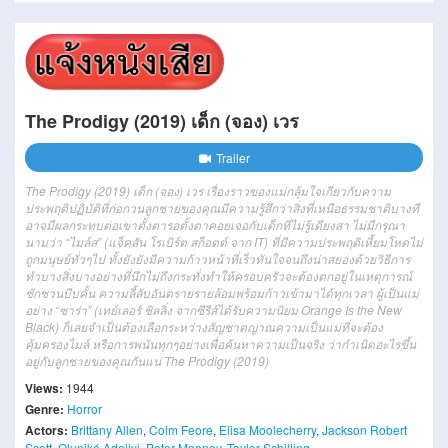
The Prodigy (2019) เด็ก (จอง) เวร
Trailer
The Prodigy (2019) เด็ก (จอง) เวร เรื่องราวของแม่กลุ้มใจเกี่ยวกับความ
ประพฤติปฏิบัติที่ก่อกวนลูกชายของคุณมีความรู้สึกว่าสิ่งที่เหนือธรรมชาติบางที
อาจมีผลกระทบต่อเขาตั้งตารอตั้งตาคอยเจอกับเด็กที่ไม่รู้เดียงสา ไม่มีกรุณา
นามว่า “ไมล์ส” (แจ็คสัน โรเบิร์ต สก็อตต์ จาก IT) ที่มีความประพฤติเหี้ยมโหดไม่
ถูกมนุษย์ทั่วๆไป ทั้งยังยังมีความก้าวหน้าที่เร็วทันใจจนถึงน่าสยองด้วยวิธีการ
ทำบางสิ่งบางอย่างที่นึกไม่ถึงกระทั่งทำให้ครอบครัวจะต้องตกอยู่ในเหตุการณ์
ชักชวนบีบคั้น ความลี้ลับอันตรายรายล้อมพร้อมก้าวเข้ามาได้ทุกเวลา ผู้เป็นแม่
อย่าง “ซาร่า” (เทย์เลอร์ ชิลลิ่ง จากซีรีส์ได้รับความนิยม Orange Is the New
Black) ก็เลยจำเป็นต้องเลือกระหว่างสัญชาตญาณความเป็นแม่ที่จะต้อง
คุ้มครองไมล์ หรือการพนันทุกๆอย่างเพื่อค้นหาความเป็นจริง ว่ากำเนิดอะไรขึ้น
อยู่กับลูกชายของคุณกันแน่ The Prodigy (2019)
Views:
1944
Genre:
Horror
Actors:
Brittany Allen
,
Colm Feore
,
Elisa Moolecherry
,
Jackson Robert
Scott
,
Oluniké Adeliyi
,
Peter Mooney
,
Taylor Schilling