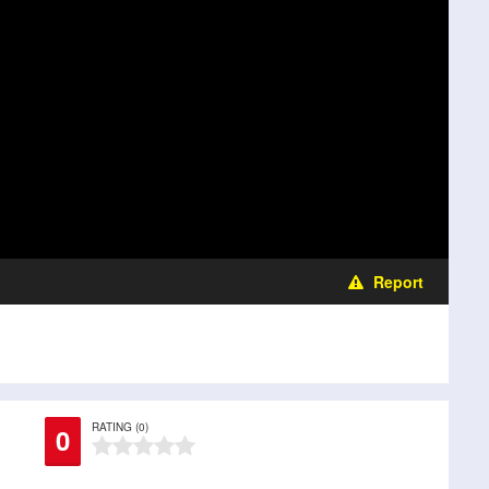
Report
RATING (0)
0