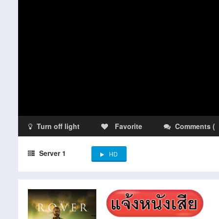
Turn off light
Favorite
Comments
(
Server 1
HD