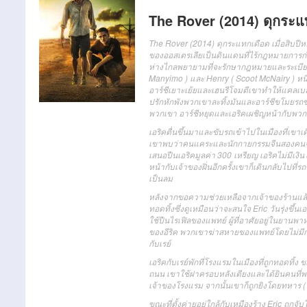
The Rover (2014) ดุกระแ
The Rover (2014) ดุกระแทกเดือด เมื่อสิบป
ของออสเตรเลียเป็นดินแดนที่ไร้กฎหมายกา
ห่างไกลพยายามที่จะรักษากฎหมายและระเบียบท
Manyimo ) และ Henry ( Scoot McNairy ) หนี
อาร์ชีเยาะเย้ยและเฮนรีโจมตีเขาทำให้แคลเ
ปรักหักพังพวกเขาละทิ้งมันและอาร์ชีขโมยรถ
พวกเขา อาร์ชีหยุดและเอริคเผชิญหน้ากับพวกเ
เอริคตื่นขึ้นมาและขับรถเข้าไปในเมืองที่เขา
เขาพบว่าคนแคระและนักกายกรรมจีนสองคนจาก
เสนอปืนเอริคมูลค่า 300 เหรียญ เอริคไม่มีเงิ
หน้ากับเจ้าของฝิ่นอีกครั้งเขาก็เดินกลับไปที่ร
เป็นลม
หลังจากขอความช่วยเหลือจากเจ้าของร้านแล้วเ
ทอดทิ้งซึ่งดูเหมือนว่าจะสนใจ Eric วันรุ่ง
ใช้ปืนไรเฟิลของแพทย์ ผู้ที่อาศัยอยู่ในยาน
ของอีริค พวกเขาฆ่าสหายของแพทย์โดยไม่มีกา
กับเรย์
เอริคกับเรย์พักที่โรงแรมในเมืองที่ถูกทอดทิ้
ถนน เขาใช้ฝาครอบหลังเตียงและได้ยินคนที่
เจ้าของโรงแรม จากนั้นเขาก็ถูกยิงโดยทหาร 
ขณะที่ตั้งค่ายอยู่ใกล้กับเหมืองร้าง Eric ถู