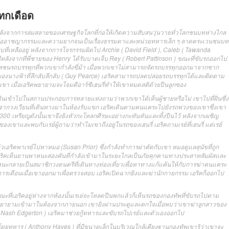
ทกเดือด
ีหลังจากการล่มสลายของเศรษฐกิจโลกที่ก่อให้เกิดความสับสนวุ่นวายทั่วโลกชนบทห่างไกล
รก่ออาชญากรรมและความยากจนเป็นเรื่องธรรมดาและหน่วยทหารเล็ก ๆ ลาดตระเวนชนบท
ี่เหลืออยู่ หลังจากการโจรกรรมผิดไป Archie ( David Field ), Caleb ( Tawanda
หลังจากที่พี่ชายของ Henry ได้รับบาดเจ็บ Rey ( Robert Pattinson ) ขณะที่ขับรถออกไป
บลชนรถบรรทุกที่พวกเขากำลังขี่ม้า เมื่อพวกเขาไม่สามารถจัดรถบรรทุกออกมาจากซาก
ของนางฟ้าที่ลึกลับลึกลับ ( Guy Pearce) เอริคสามารถปลดปล่อยรถบรรทุกได้และติดตาม
ขา เมื่อเอริคพยายามจะโจมตีอาร์ชีเฮนรี่ทำให้เขาหมดสติด้วยปืนลูกซอง
เดินเข้าไปในสถานประกอบการหลายแห่งถามว่าพวกเขาได้เห็นผู้ชายหรือไม่ เขาไปที่ฝิ่นซึ่ง
วงเวียนที่เดินทางมาในห้องรับแขก เอริคเดินตามคนแคระไปยังรถพ่วงของเขาซึ่งเขา
น 300 เหรียญดังนั้นเขาจึงยิงหัวกะโหลกศีรษะอย่างกะทันหันและทิ้งปืนไว้ หลังจากเผชิญ
ถของเขาและพบกับเรย์ผู้ถามว่าทำไมเขาถึงอยู่ในรถของเฮนรี่ เอริคถามเรย์ที่เฮนรี่ แต่เรย์
อริคพาเรย์ไปหาหมอ (Susan Prior) ซึ่งกำลังทำการผ่าตัดกับเขา หมอดูแลสุนัขที่ถูก
ขึ้นเอริคเห็นยานพาหนะสองคันที่กำลังเข้ามาในระยะไกลเป็นภัยคุกคามทางประสาทสัมผัสและ
พาหนะกลายเป็นสมาชิกวงดนตรีที่เดินทางท่องเที่ยวเพื่อหาทางแก้แค้นให้กับการฆ่าคนแคระ
รเตือนเมื่อเขาออกมาเพื่อตรวจสอบ เอริคเปิดฉากยิงและฆ่านักกายกรรม เอริคก็ออกไป
ง ขณะที่เอริคอยู่ห่างจากห้องนั้นเรเย่จะโหลดปืนพกแล้วก็เห็นรถของกองทัพที่ขับรถไปตาม
พยายามเข้ามาในห้องจากภายนอก เขายิงผ่านประตูและตกใจเมื่อพบว่าเขาฆ่าลูกสาวของ
( Nash Edgerton ) เอริคมาช่วยกู้ทหารและขับรถไปเรย์และตัวเองออกไป
กจับโดยทหาร ( Anthony Hayes ) ที่มีขนาดเล็กในบริเวณใกล้เคียงฐานกองทัพเขารู้ว่าเขาจะ