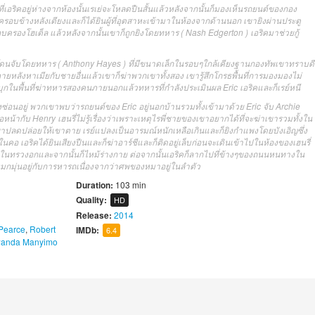
ตอนที่เอริคอยู่ห่างจากห้องนั้นเรเย่จะโหลดปืนสั้นแล้วหลังจากนั้นก็มองเห็นรถยนต์ของกอง
อบข้างหลังเตียงและก็ได้ยินผู้ที่อุตสาหะเข้ามาในห้องจากด้านนอก เขายิงผ่านประตู
รอบครองโฮเต็ล แล้วหลังจากนั้นเขาก็ถูกยิงโดยทหาร ( Nash Edgerton ) เอริคมาช่วยกู้
ric โดนจับโดยทหาร ( Anthony Hayes ) ที่มีขนาดเล็กในรอบๆใกล้เคียงฐานกองทัพเขาทราบดี
ายหลังหาเมียกับชายอื่นแล้วเขาก็ฆ่าพวกเขาทั้งสอง เขารู้สึกโกรธพื้นที่การมองมองไม่
ุกในพื้นที่ฆ่าทหารสองคนภายนอกแล้วทหารที่กำลังประเมินผล Eric เอริคและก็เรย์หนี
กำลังซ่อนอยู่ พวกเขาพบว่ารถยนต์ของ Eric อยู่นอกบ้านรวมทั้งเข้ามาด้วย Eric จับ Archie
จอหน้ากับ Henry เฮนรี่ไม่รู้เรื่องว่าเพราะเหตุไรพี่ชายของเขาอยากได้ที่จะฆ่าเขารวมทั้งใน
ขาปลดปล่อยให้เขาตาย เรย์แปลงเป็นอารมณ์หนักเหลือเกินและก็ยิงกำแพงโดยบังเอิญซึ่ง
คอ เอริคได้ยินเสียงปืนและก็ฆ่าอาร์ชีและก็ติดอยู่เล็บก่อนจะเดินเข้าไปในห้องของเฮนรี่
ลงในทรวงอกและจากนั้นก็ไหม้ร่างกาย ต่อจากนั้นเอริคก็ลากไปที่ข้างๆของถนนหนทางใน
กมุ่นอยู่กับการหารถเนื่องจากว่าศพของหมาอยู่ในลำตัว
Duration:
103 min
Quality:
HD
Release:
2014
Pearce
,
Robert
IMDb:
6.4
anda Manyimo