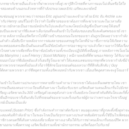
ภรรยากับชายอื่นแล้วเขาก็ฆ่าพวกเขาทั้งคู่ เขารู้สึกโกรธที่ทางการมองไม่เห็นหรือใส่ใจ
ารสองคนข้างนอกแล้วทหารที่กำลังประมวลผล Eric เอริคและเรย์หนี
งหลบซ่อนอยู่ พวกเขาพบว่ารถของ Eric อยู่นอกบ้านและเข้ามาด้วย Eric จับ Archie และ
้ากับ Henry เฮนรี่ไม่เข้าใจว่าทำไมพี่ชายของเขาต้องการที่จะฆ่าเขาและในเวลาเดีย
ตาย เรย์กลายเป็นอารมณ์หนักเกินไปและยิงกำแพงโดยบังเอิญซึ่งเป็นสาเหตุให้เฮนรี่
งปืนและฆ่าอาร์ชีและคาเล็บก่อนที่จะเดินเข้าไปในห้องของเฮนรี่และค้นศพของเรย์ เขา
างกาย หลังจากนั้นเอริคก็ลากไปที่ด้านข้างของถนนในรถของเขา มันถูกเปิดเผยว่าเขากำลัง
นลำตัว เมื่อสิบปีภายหลังจากการล่มสลายของเศรษฐกิจโลกที่นำมาซึ่งการก่อให้เกิดความ
ระเทศออสเตรเลียเป็นดินแดนที่ไม่มีข้อบังคับการก่ออาชญาบาปแล้วก็ความยากไร้คือเรื่อง
กลห่างพากเพียรที่จะรักษาข้อบังคับรวมทั้งระเบียบปฏิบัติที่เหลืออยู่ ภายหลังการขโมยไม่
nda Manyimo ) และก็ Henry ( Scoot McNairy ) หนีภายหลังที่พี่ชายของ Henry ได้รับบาด
ขี่รถออกไปอาร์ชีเย้ยหยันแล้วก็เฮนรีจู่โจมเขาทำให้แคลเบลชนรถบรรทุกที่พวกเขากำลังขี่ม้า
กพวกเขาทอดทิ้งมันแล้วก็อาร์ชีลักขโมยรถยนต์ของเทวนารีที่ลึกลับลึกลับ ( Guy
ติดตามพวกเขา อาร์ชีหยุดรวมทั้งเอริคเจอหน้ากับพวกเขา เมื่อเอริคอุตสาหะจะจู่โจมอาร์
่เขาเดินเข้าไปในสถานประกอบการหลายที่ถามคำถามว่าพวกเขาได้มองเห็นเพศชายไหม เขา
ายกรรมจีนสองคนจากวงเวียนที่เดินทางมาในห้องรับแขก เอริคเดินตามคนเล็กแกร็นไปยังรถ
รียญ เอริคขาดเงิน 300 เหรียญด้วยเหตุดังกล่าวเขาก็เลยยิงกะโหลกหัวทันทีทันใดและก็ทิ้ง
ิ่นอีกรอบเขาก็เดินกลับไปที่รถยนต์ของเขาและก็เจอกับเรย์ผู้ถามว่าเพราะอะไรเขาถึงอยู่
าเรย์เป็นลมเป็นแล้ง
แพทย์ (Susan Prior) ซึ่งกำลังกระทำการผ่าตัดกับเขา หมอดูแลหมาที่ถูกละทิ้งซึ่งดูท่าจะ
หนะสองคันที่กำลังเข้ามาในระยะไกลเป็นภัยรุกรามทางประสาทสัมผัสรวมทั้งใช้ปืนไรเฟิลของ
กวงดนตรีที่เดินทางท่องเที่ยวเพื่อหาทางเอาคืนให้กับการฆ่าคนเล็กแกร็นของอีริค พวก
าออกมาเพื่อตรวจดู เอริคเริ่มยิงรวมทั้งฆ่านักกายกรรม เอริคก็ออกไปกับเรย์