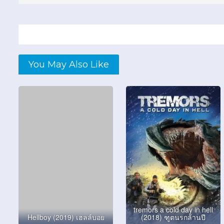
You May Also Like
tremors a cold day in hell
Hellboy (2019) เฮลล์บอย
(2018) ฑูตนรกล้านปี