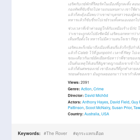
เอริคกับเรย์พักที่รีสอร์ทในเมืองที่ถูกละทิ้ง 
กองทัพที่ขับขี่รถไปตามถนนหนทาง เขาใช้ฝาคร
แล้วก็สะดุ้งเมื่อพบว่าเขาฆ่าบุตรสาวของผู้ค
ทหารแล้วก็ขับขี่รถไปเรย์รวมทั้งตนเองออกไป
ช่วงเวลาที่เข้าค่ายอยู่ใกล้กับเหมืองร้าง E
ว่าเขาจะถูกส่งไปยังซิดนีย์ เอริคบอกทหารว่าภ
เห็นหรือตั้งใจ ทหารไม่มีความสนใจเขา Rey บ
เอริคและก็เรย์มาถึงเมืองที่เฮนรี่แล้วก็กรุ๊ป
แล้วก็ Caleb ไว้ที่ gunpoint เวลาที่ Rey ไปเ
ขณะเดียวกันเรย์ยัดเยียดข้อหาว่าพี่ชายของเ
เป็นต้นเหตุให้เฮนรี่สัญชาตญาณยิงเขาเข้าไปใน
แล้วก็ค้นศพของเรย์ เขายิงเฮนรีที่ถูกทำลาย
รถยนต์ของเขา มันถูกเผยออกมาว่าเขากำลังหม
Views:
2091
Genre:
Action
,
Crime
Director:
David Michôd
Actors:
Anthony Hayes
,
David Field
,
Guy 
Pattinson
,
Scoot McNairy
,
Susan Prior
,
Taw
Country:
Australia
,
USA
Keywords:
The Rover
ดุกระแทกเดือด