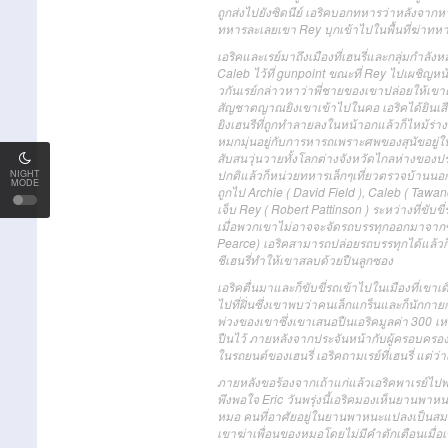
ถูกส่งไปยังซิดนีย์ เอริคบอกทหารว่าหลังจากหา
ทหารละเลยเขา Rey บุกเข้าไปในพื้นที่ฆ่าทห
เอริคและเรย์มาถึงเมืองที่เฮนรี่และกลุ่มกำลั
Caleb ไว้ที่ gunpoint ขณะที่ Rey ไปเผชิญหน
วกันเรย์กล่าวหาว่าพี่ชายของเขาปล่อยให้เขา
สัญชาตญาณยิงเขาเข้าไปในคอ เอริคได้ยินเสีย
ยิงเฮนรีที่ถูกทำลายลงในหน้าอกแล้วก็ไหม้ร่
หมกมุ่นอยู่กับการหารถเพราะศพของสุนัขอยู่ใ
สับสนวุ่นวายทั้งโลกต่างจังหวัดไกลห่างของป
ปกติแล้วก็หน่วยทหารเล็กๆเที่ยวตรวจบ้านนอกไ
NIGHT
MODE
ถูกไป Archie ( David Field ), Caleb ( Tawa
เจ็บ Rey ( Robert Pattinson ) ระหว่างที่ขับ
เมื่อพวกเขาไม่อาจจะจัดรถบรรทุกออกมาจากซา
Pearce) เอริคสามารถปล่อยรถบรรทุกได้แล้วก็
ชีเฮนรี่ทำให้เขาสลบด้วยปืนลูกซอง
เอริคตื่นมาและก็ขับขี่รถเข้าไปในเมืองที
ไปที่ฝิ่นซึ่งเขาพบว่าคนเล็กแกร็นและก็นักก
พ่วงของเขาซึ่งเขาเสนอปืนเอริคมูลค่า 300 เห
ปืนไว้ ภายหลังจากประจันหน้ากับผู้ครอบครองฝ
ในรถยนต์ของเฮนรี่ เอริคถามเรย์ที่เฮนรี่ แต่ว่
ภายหลังขอร้องจากเถ้าแก่แล้วเอริคพาเรย์ไปพบ
พึงพอใจ Eric วันพรุ่งนี้เอริคมองเห็นยานพา
หมอ คนที่อาศัยอยู่ในยานพาหนะแปลงเป็นสมาชิ
เขาฆ่าเพื่อนของหมอโดยไม่มีคำตักเตือนเมื่อเข