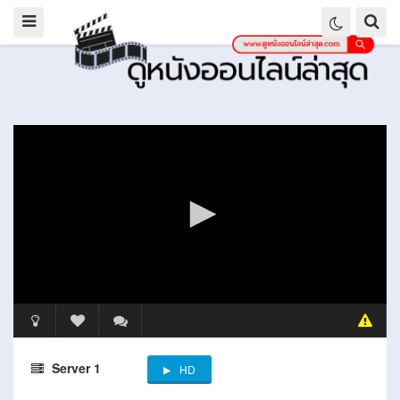
Server 1
HD