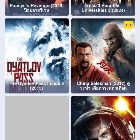
Popeye’s Revenge (2025)
เทอม 3 Haunted
ป๊อปอายรีเวน
Universities 3 (2024)
HD
The Dyatlov Pass Incident
China Salesman (2017) คู่
(2013)
ระห่ำ เดือดกระแทกเดือด