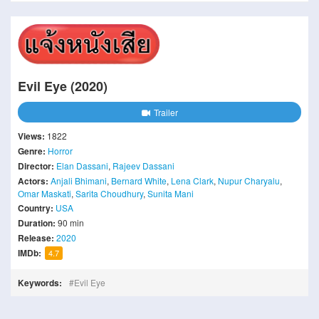
Evil Eye (2020)
Trailer
Views:
1822
Genre:
Horror
Director:
Elan Dassani
,
Rajeev Dassani
Actors:
Anjali Bhimani
,
Bernard White
,
Lena Clark
,
Nupur Charyalu
,
Omar Maskati
,
Sarita Choudhury
,
Sunita Mani
Country:
USA
Duration:
90 min
Release:
2020
IMDb:
4.7
Keywords:
Evil Eye