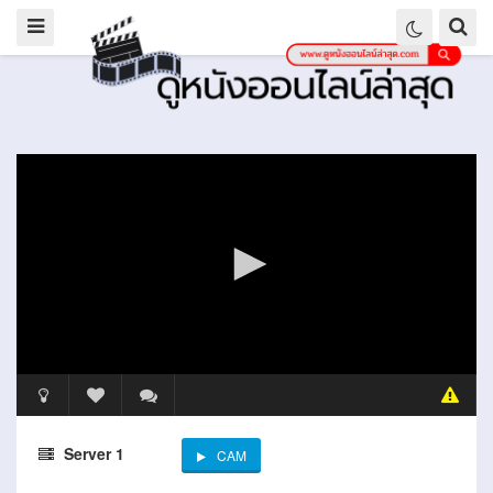
Server 1
CAM