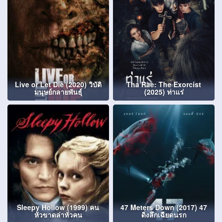
Live or Let Die (2020) วิบัติ
Tha Rae: The Exorcist
มนุษย์กลายพันธุ์
(2025) ท่าแร่
Sleepy Hollow (1999) คน
47 Meters Down (2017) 47
หัวขาดล่าหัวคน
ดิ่งลึกเฉียดนรก