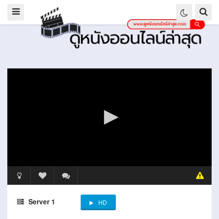
Server 1
HD