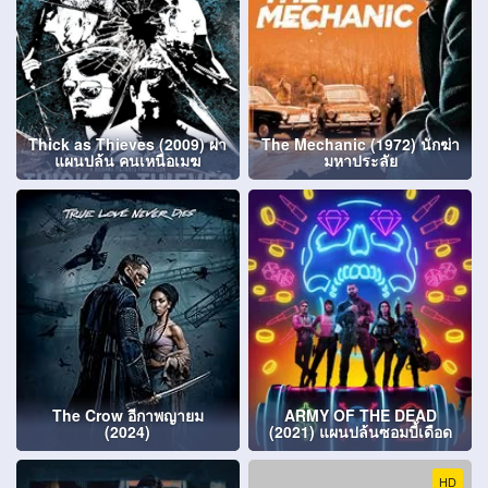
Thick as Thieves (2009) ผ่า
The Mechanic (1972) นักฆ่า
แผนปล้น คนเหนือเมฆ
มหาประลัย
The Crow อีกาพญายม
ARMY OF THE DEAD
(2024)
(2021) แผนปล้นซอมบี้เดือด
HD