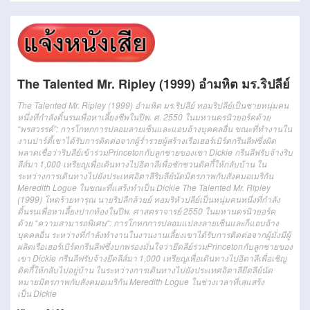
The Talented Mr. Ripley (1999) อำมหิต มร.ริปลีย์
The Talented Mr. Ripley (1999) อำมหิต มร.ริปลีย์ ทอมริปลีย์เป็นชายหนุ่มคน
หนึ่งที่กำลังดิ้นรนเพื่อหาเลี้ยงชีพในปีพ. ศ. 2550 ในมหานครนิวยอร์คด้วย
“พรสวรรค์”: การโกหกการปลอมลายเซ็นและแอบอ้างบุคคลอื่น ขณะที่ทำงานใน
งานปาร์ตี้เขาได้รับการติดต่อจากผู้ร่ำรวยผู้สร้างเรือเฮอร์เบิร์ตกรีนลีฟซึ่งผิด
พลาดเชื่อว่าริบลีย์เข้าร่วมPrincetonกับลูกชายของเขา Dickie กรีนลีฟรับจ้างริบ
ลีส์มา 1,000 เหรียญเพื่อเดินทางไปอิตาลีเพื่อชักชวนดิคกี้ให้กลับบ้าน ใน
ระหว่างการเดินทางไปยังประเทศอิตาลีริบลีย์นัดมิตรภาพกับสังคมอเมริกัน
Meredith Logue ในขณะที่แสร้งทำเป็น Dickie
The Talented Mr. Ripley
(1999)
โหดร้ายทารุณ
นาย
ริ
ปลีกล้วย
ย์
ทอม
ริ
หัวปลี
ย์
เป็น
หนุ่ม
คน
หนึ่ง
ที่
กำลัง
ดิ้นรน
เพื่อ
หาเลี้ยงปากท้อง
ใน
ปี
พ.
ศาสตราจารย์
2550
ใน
มหานคร
นิวยอร์ค
ด้วย
“
ความสามารถพิเศษ
“:
การโกหก
การปลอมแปลง
ลายเซ็น
และก็
แอบอ้าง
บุคคลอื่น
ระหว่างที่กำลังทำ
งาน
ใน
งาน
งานเลี้ยง
เขา
ได้รับ
การติดต่อ
จาก
ผู้
มั่งมี
ผู้
ผลิต
เรือ
เฮอ
ร์เบิ
ร์
ตก
รี
นลีฟ
ซึ่ง
บกพร่อง
มั่นใจว่า
ยึด
ลีย์
ร่วม
Princeton
กับ
ลูกชาย
ของ
เขา
Dickie
กรีน
ลีฟ
รับจ้าง
ยึด
ลีส์
มา
1,000
เหรียญ
เพื่อ
เดินทางไป
อิตาลี
เพื่อ
เชิญ
ดิ
คกี้
ให้
กลับไปอยู่บ้าน
ใน
ระหว่าง
การเดินทาง
ไป
ยัง
ประเทศ
อิตาลี
ยึด
ลีย์
นัด
หมาย
มิตรภาพ
กับ
สังคม
อเมริกัน
Meredith Logue
ในช่วงเวลาที่
เสแสร้ง
เป็น
Dickie