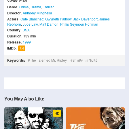
Views:
2169
Genre:
Crime
,
Drama
,
Thriller
Director:
Anthony Minghella
Actors:
Cate Blanchett
,
Gwyneth Paltrow
,
Jack Davenport
,
James
Rebhorn
,
Jude Law
,
Matt Damon
,
Philip Seymour Hoffman
Country:
USA
Duration:
139 min
Release:
1999
IMDb:
7.4
Keywords:
The Talented Mr. Ripley
อำมหิต มร.ริปลีย์
You May Also Like
HD