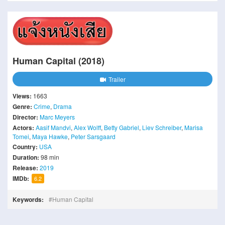
Human Capital (2018)
Trailer
Views:
1663
Genre:
Crime
,
Drama
Director:
Marc Meyers
Actors:
Aasif Mandvi
,
Alex Wolff
,
Betty Gabriel
,
Liev Schreiber
,
Marisa
Tomei
,
Maya Hawke
,
Peter Sarsgaard
Country:
USA
Duration:
98 min
Release:
2019
IMDb:
6.2
Keywords:
Human Capital