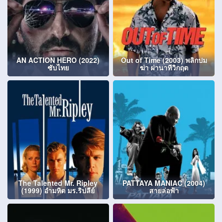
AN ACTION HERO (2022)
Out of Time (2003) พลิกปม
ซับไทย
ฆ่า ผ่านาทีวิกฤต
The Talented Mr. Ripley
PATTAYA MANIAC (2004)
(1999) อำมหิต มร.ริปลีย์
สายล่อฟ้า