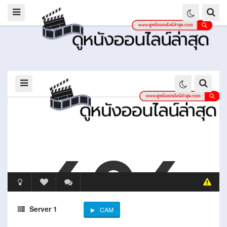
Server 1
CAM