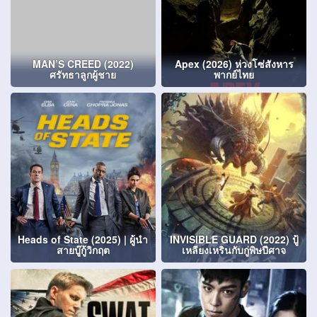
MAN’S CREED (2022)
Apex (2026) ห่วงโซ่สังหาร
ศรัทธาลูกผู้ชาย
พากย์ไทย
Heads of State (2025) | ผู้นำ
INVISIBLE GUARD (2022) ปู้
สายบู๊กู้วิกฤต
เหลียงเหรินกับกู่พิษปีศาจ