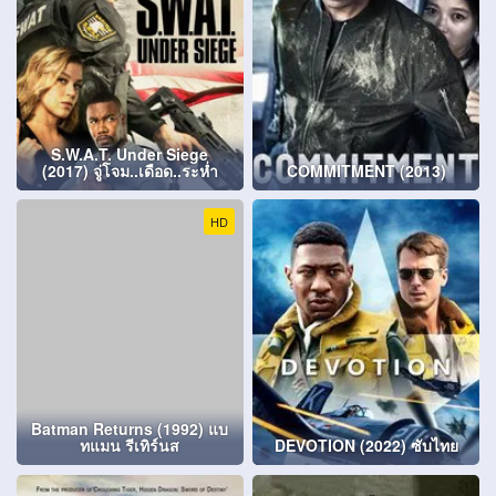
S.W.A.T. Under Siege
(2017) จู่โจม..เดือด..ระห่ำ
COMMITMENT (2013)
HD
Batman Returns (1992) แบ
ทแมน รีเทิร์นส
DEVOTION (2022) ซับไทย