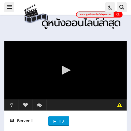
Server 1
HD