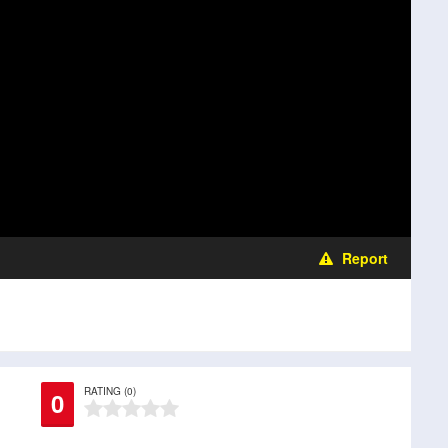
Report
RATING (0)
0