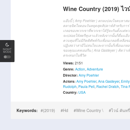
Wine Country (2019) ไวน์ 
แอ๊บบี้ ( Amy Poehler ) ตกลงปลงใจคบหาสมาค
คลายจิตใจตอนวันหยุดสุดสัปดาห์สำหรับการโต้แย
เกลอของพวกเขาที่พวกเขาได้รู้จะกันตั้งแต่พว
จะปล่อยให้สตรีทุเลาแล้วหลังจากนั้นก็ดื่มแอ๊
ควบคุมที่ไม่มีกิตติศัพท์กับเพื่อนเกลอที่เหล
ปฏิเสธว่าสามีไม่สนใจและจากนั้นก็เพื่อนเกลอ
NIGHT
ของคุณแคทเธอรีน ( Ana Gasteyer ) คิดว่าเพื
MODE
ตระหนกในชีวิต
Views:
2151
Genre:
Action
,
Adventure
Director:
Amy Poehler
Actors:
Amy Poehler
,
Ana Gasteyer
,
Emily
Rudolph
,
Paula Pell
,
Rachel Dratch
,
Tina 
Country:
USA
Keywords:
(2019)
Hd
Wine Country \
ไวน์ คันทรี่