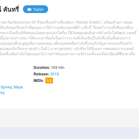
คันทรี่
Trailer
มวันเกิดครบรอบ 50 ปีของรีเบคก้าเพื่อนพ้อง ( Rachel Dratch ) พร้อมด้วยการผ่อน
้งของรีเบคก้าที่คุณอยากได้การเฉลิมฉลองที่ต่ำ แอ๊บบี้, รีเบคก้ารวมทั้งสี่ของเพื่อน
กเขาเป็นเด็กเสิร์ฟหนุ่มน้อยตกลงปลงใจที่จะใช้วันหยุดสุดสัปดาห์ด้วยกันในNapa แทนที่
บบี้มุ่งมาดปรารถนาให้พวกเขาถือมั่นในตารางงานที่เป็นจริงเป็นจังซึ่งเป็นขั้นตอนการ
ือของคุณคุณพึ่งจะสูญเสียงานของคุณ เพื่อนบุคคลอื่นกำลังดิ้นรนกับปัญหาของตนรีเบคก้า
ของคุณรังเกียจเขาทุ่งข้าวโอมิ ( มายารูดอล์ฟ ) กลัวที่จะได้รับผลการทดสอบจากแพทย์
่อนที่เหลือกำลังไล่คุณออกไปวาลกำลังมองหาความรักรวมทั้งเจนนี่นักเขียนที่ซึมเซาตื่น
Duration:
103 min
Release:
2019
IMDb:
5.5
 Spivey
,
Maya
Fey