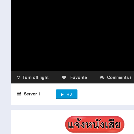
Turn off light
Favorite
Comments
(
Server 1
HD