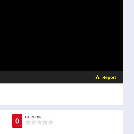
Report
RATING (0)
0