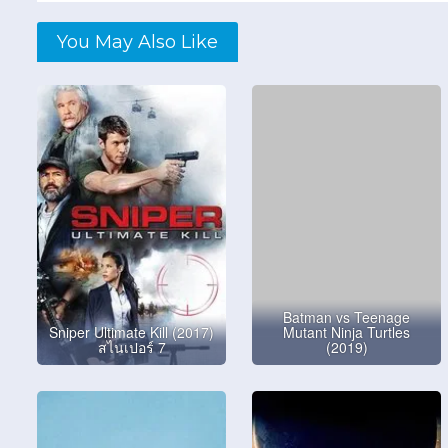
You May Also Like
Batman vs Teenage
Sniper Ultimate Kill (2017)
Mutant Ninja Turtles
สไนเปอร์ 7
(2019)