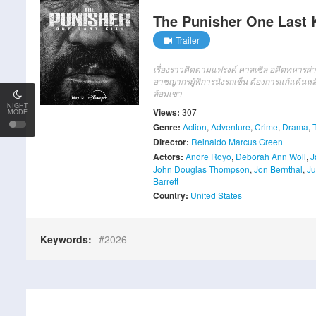
The Punisher One Last Ki
Trailer
เรื่องราวติดตามแฟรงค์ คาสเซิล อดีตทหารผ่านศ
อาชญากรผู้พิการนั่งรถเข็น ต้องการแก้แค้นหล
ล้อมเขา
NIGHT
Views:
307
MODE
Genre:
Action
,
Adventure
,
Crime
,
Drama
,
T
Director:
Reinaldo Marcus Green
Actors:
Andre Royo
,
Deborah Ann Woll
,
J
John Douglas Thompson
,
Jon Bernthal
,
Ju
Barrett
Country:
United States
Keywords:
2026