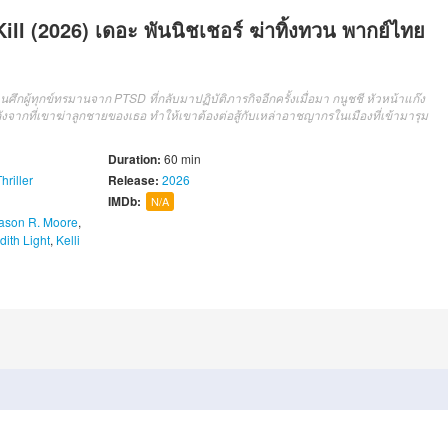
ll (2026) เดอะ พันนิชเชอร์ ฆ่าทิ้งทวน พากย์ไทย
ึกผู้ทุกข์ทรมานจาก PTSD ที่กลับมาปฏิบัติภารกิจอีกครั้งเมื่อมา กนูชชี หัวหน้าแก๊ง
ังจากที่เขาฆ่าลูกชายของเธอ ทำให้เขาต้องต่อสู้กับเหล่าอาชญากรในเมืองที่เข้ามารุม
Duration:
60 min
hriller
Release:
2026
IMDb:
N/A
ason R. Moore
,
dith Light
,
Kelli