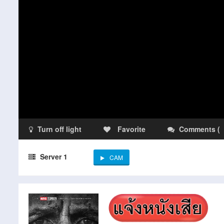
Turn off light
Favorite
Comments
(
Server 1
CAM