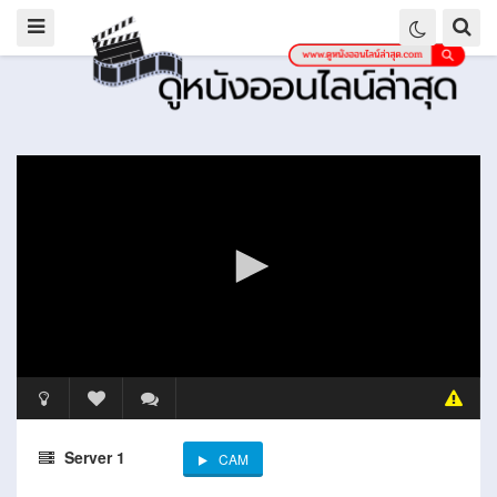
Server 1
CAM