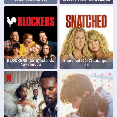
BLOCKERS (2018) บล็อกซั่ม
Snatched (2017) แม่…ลูก…
วันพรอมป่วน
ลุย