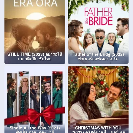
STILL TIME (2023) อย่ารอให้
Father of the Bride (2022)
เวลาติดปีก ซับไทย
ฟาเธอร์ออฟเดอะไบร์ด
Single All the Way (2021)
CHRISTMAS WITH YOU
ซิงเกิ้ล ออล เดอะ เวย์
(2022) คริสต์มาสนี้…ขอมีเธอ