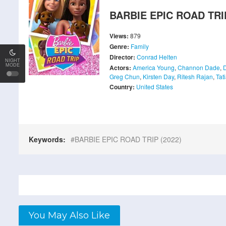
BARBIE EPIC ROAD TRIP
Views:
879
Genre:
Family
Director:
Conrad Helten
NIGHT
MODE
Actors:
America Young
,
Channon Dade
,
Greg Chun
,
Kirsten Day
,
Ritesh Rajan
,
Tat
Country:
United States
Keywords:
BARBIE EPIC ROAD TRIP (2022)
You May Also Like