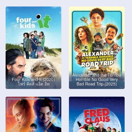
Alexander and the Terrible
Four Kids and It (2020)
Horrible No Good Very
โฟร์ คิดส์ แอ็ด อิท
Bad Road Trip (2025)