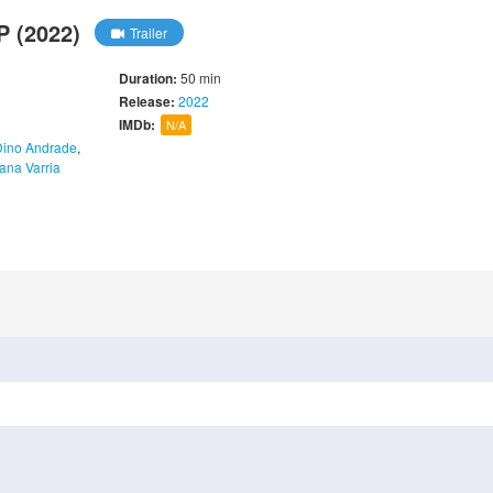
 (2022)
Trailer
Duration:
50 min
Release:
2022
IMDb:
N/A
Dino Andrade
,
iana Varria