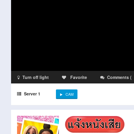
Turn off light
Favorite
Comments
(
Server 1
CAM