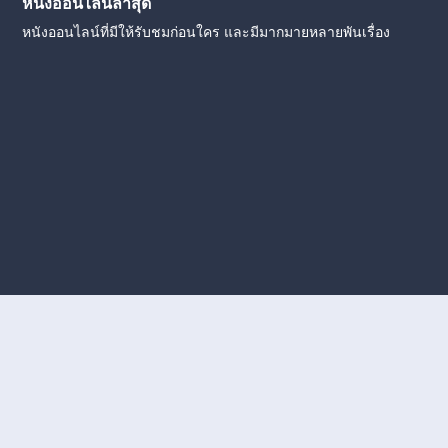
หนังออนไลน์ล่าสุด
หนังออนไลน์ที่มีให้รับชมก่อนใคร และมีมากมายหลายพันเรื่อง
งใหม่
หนังออนไลน์
ดูหนังออนไลน์
ดูหนังออนไลน์ ฟรี
ดู