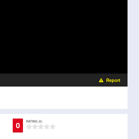
Report
RATING (0)
0