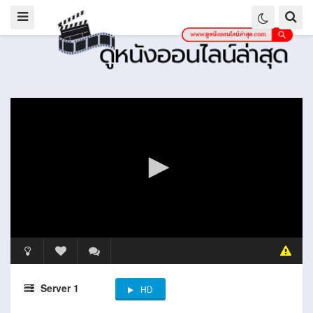
Server 1
HD