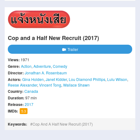
Cop and a Half New Recruit (2017)
Trailer
Views:
1971
Genre:
Action
,
Adventure
,
Comedy
Director:
Jonathan A. Rosenbaum
Actors:
Gina Holden
,
Janet Kidder
,
Lou Diamond Phillips
,
Lulu Wilson
,
Reese Alexander
,
Vincent Tong
,
Wallace Shawn
Country:
Canada
Duration:
97 min
Release:
2017
IMDb:
5.3
Keywords:
Cop And A Half New Recruit (2017)