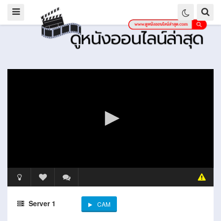
Server 1
CAM