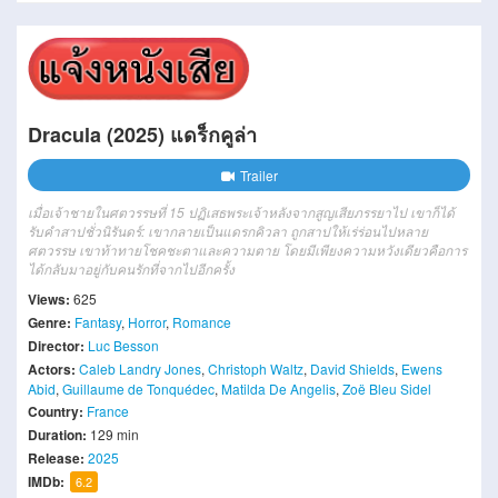
Dracula (2025) แดร็กคูล่า
Trailer
เมื่อเจ้าชายในศตวรรษที่ 15 ปฏิเสธพระเจ้าหลังจากสูญเสียภรรยาไป เขาก็ได้
รับคำสาปชั่วนิรันดร์: เขากลายเป็นแดรกคิวลา ถูกสาปให้เร่ร่อนไปหลาย
ศตวรรษ เขาท้าทายโชคชะตาและความตาย โดยมีเพียงความหวังเดียวคือการ
ได้กลับมาอยู่กับคนรักที่จากไปอีกครั้ง
Views:
625
Genre:
Fantasy
,
Horror
,
Romance
Director:
Luc Besson
Actors:
Caleb Landry Jones
,
Christoph Waltz
,
David Shields
,
Ewens
Abid
,
Guillaume de Tonquédec
,
Matilda De Angelis
,
Zoë Bleu Sidel
Country:
France
Duration:
129 min
Release:
2025
IMDb:
6.2