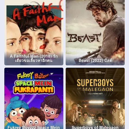
A Faithful Man (2018) รัก
เดียวขอเลี้ยวหาอีกคน
Beast (2022) บีสต์
Fukrey Boyzzz Space Mein
Superboys of Malegaon