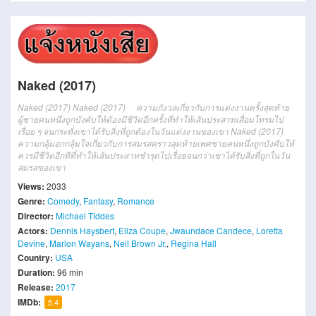
Naked (2017)
Naked (2017)
Naked (2017)
ความกังวลเกี่ยวกับการแต่งงานครั้งสุดท้าย
ผู้ชายคนหนึ่งถูกบังคับให้ต้องมีชีวิตอีกครั้งที่ทำให้เส้นประสาทเสื่อมโทรมไป
เรื่อย ๆ จนกระทั่งเขาได้รับสิ่งที่ถูกต้องในวันแต่งงานของเขา
Naked (2017)
ความกลุ้มอกกลุ้มใจเกี่ยวกับการสมรสคราวสุดท้ายเพศชายคนหนึ่งถูกบังคับให้
ควรมีชีวิตอีกทีที่ทำให้เส้นประสาทชำรุดไปเรื่อยจนกว่าเขาได้รับสิ่งที่ถูกในวัน
สมรสของเขา
Views:
2033
Genre:
Comedy
,
Fantasy
,
Romance
Director:
Michael Tiddes
Actors:
Dennis Haysbert
,
Eliza Coupe
,
Jwaundace Candece
,
Loretta
Devine
,
Marlon Wayans
,
Neil Brown Jr.
,
Regina Hall
Country:
USA
Duration:
96 min
Release:
2017
IMDb:
5.4