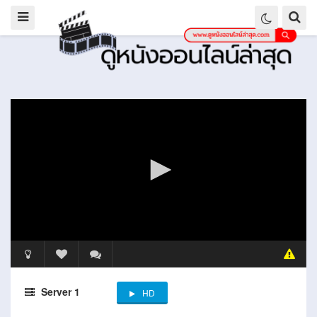
Server 1
HD