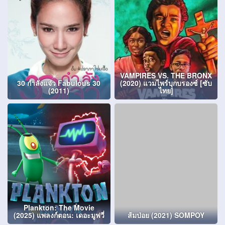
VAMPIRES VS. THE BRONX
30 กำลังแจ๋ว Fabulous 30
(2020) แวมไพร์บุกบรองซ์ [ซับ
(2011)
ไทย]
Plankton: The Movie
(2025) แพลงก์ตอน: เดอะมูฟวี่
ส้มป่อย (2021) SOMPOY