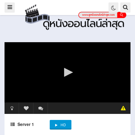
Server 1
HD