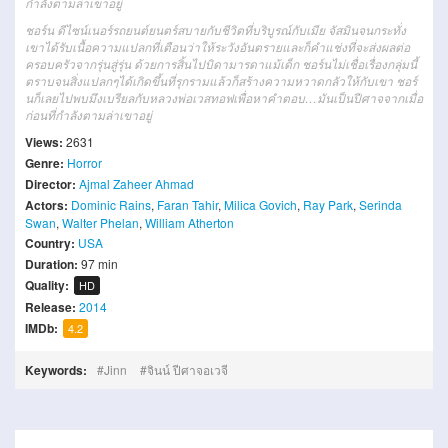
กำลังตามล่าเขาอยู่
ชอร์น
ดีไซน์เนอร์
รถยนต์
ยนตร์
สบาย
กับ
ชีวิต
ที่
บริบูรณ์
กับ
เมีย
จั
สมิน
จนกระทั่ง
เขา
ได้รับ
เนื้อความ
แปลกที่
เตือน
ว่า
ให้
ระวัง
อันตราย
และก็
คำแช่ง
ที่จะ
ส่งผลต่อ
ครอบครัว
จาก
รุ่น
สู่
รุ่น
ด้วย
การสิ้นไป
บิดามารดา
แม้
เด็ก
ชอร์น
ไม่เชื่อ
เรื่อง
กลุ่มนี้
ตราบจน
สิ่ง
แปลก
ๆ
ได้
เกิดขึ้น
ที่
รุกราม
แล้วก็
สร้าง
ความหวาดกลัว
ให้
กับ
เขา
ชอร์
นก็
เลยไป
พบ
มึง
เบ
รี
ยล
กับ
หลวงพ่อ
เวส
ทอ
ฟ
เพื่อ
หา
คำตอบ
…
มัน
เป็น
ปีศาจ
จาก
เมื่อ
ก่อน
ที่
กำลัง
ตามล่า
เขา
อยู่
Views:
2631
Genre:
Horror
Director:
Ajmal Zaheer Ahmad
Actors:
Dominic Rains
,
Faran Tahir
,
Milica Govich
,
Ray Park
,
Serinda
Swan
,
Walter Phelan
,
William Atherton
Country:
USA
Duration:
97 min
Quality:
HD
Release:
2014
IMDb:
4.2
Keywords:
Jinn
จินน์ ปีศาจอเวจี