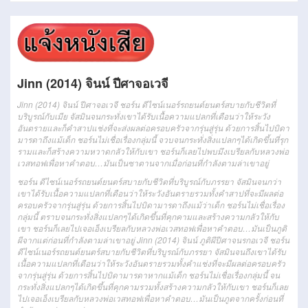
Jinn (2014) จินน์ ปีศาจอเวจี
Jinn (2014) จินน์ ปีศาจอเวจี
ชอร์น ดีไซน์เนอร์รถยนต์ยนตร์สบายกับชีวิตที่
บริบูรณ์กับ
เมีย
จัสมิน
จนกระทั่ง
เขาได้รับเนื้อความแปลกที่เตือนว่าให้ระวัง
อันตราย
และก็
คำสาปแช่ง
ที่จะ
ส่งผลต่อ
ครอบครัวจากรุ่นสู่รุ่น ด้วยการสิ้นไปบิดา
มารดา
ถึงแม้
เด็ก ชอร์นไม่เชื่อเรื่องกลุ่มนี้
จวบจนกระทั่ง
สิ่งแปลกๆได้เกิดขึ้นที่
รุก
ราม
และก็
สร้าง
ความหวาดกลัว
ให้กับเขา ชอร์นก็เลยไป
พบ
มึง
เบรียลกับหลวงพ่อ
เวสทอฟเพื่อหาคำตอบ…มันเป็น
ซาตาน
จาก
เมื่อก่อน
ที่กำลังตามล่าเขาอยู่
ชอร์น
ดีไซน์เนอร์
รถยนต์
ยนตร์
สบาย
กับ
ชีวิต
ที่
บริบูรณ์
กับ
ภรรยา
จั
สมิน
จนกว่า
เขา
ได้รับ
เนื้อความ
แปลกที่
เตือน
ว่า
ให้
ระวัง
อันตราย
รวมทั้ง
คำสาป
ที่จะ
มีผลต่อ
ครอบครัว
จาก
รุ่น
สู่
รุ่น
ด้วย
การสิ้นไป
บิดามารดา
ถึงแม้ว่า
เด็ก
ชอร์น
ไม่เชื่อ
เรื่อง
กลุ่มนี้
ตราบจนกระทั่ง
สิ่ง
แปลก
ๆ
ได้
เกิดขึ้น
ที่
คุกคาม
และ
สร้าง
ความกลัว
ให้
กับ
เขา
ชอร์
นก็
เลยไป
เจอ
เอ็ง
เบ
รี
ยล
กับ
หลวงพ่อ
เวส
ทอ
ฟ
เพื่อ
หา
คำตอบ
…
มัน
เป็น
ภูติ
ผี
จาก
แต่ก่อน
ที่
กำลัง
ตามล่า
เขา
อยู่
Jinn (2014) จินน์ ภูติผีปีศาจนรกอเวจี
ชอร์น
ดีไซน์เนอร์รถยนต์ยนตร์สบายกับชีวิตที่บริบูรณ์กับ
ภรรยา
จัสมิน
จนถึง
เขาได้รับ
เนื้อความแปลกที่เตือนว่าให้ระวังอันตราย
รวมทั้ง
คำแช่ง
ที่จะ
มีผลต่อ
ครอบครัว
จากรุ่นสู่รุ่น ด้วยการสิ้นไปบิดามารดา
หากแม้
เด็ก ชอร์นไม่เชื่อเรื่องกลุ่มนี้
จน
กระทั่ง
สิ่งแปลกๆได้เกิดขึ้นที่
คุกคาม
รวมทั้ง
สร้าง
ความกลัว
ให้กับเขา ชอร์นก็เลย
ไป
เจอ
เอ็ง
เบรียลกับหลวงพ่อเวสทอฟเพื่อหาคำตอบ…มันเป็น
ภูต
จาก
ครั้งก่อน
ที่