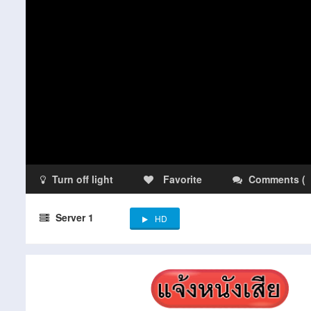
Turn off light
Favorite
Comments
(
Server 1
HD