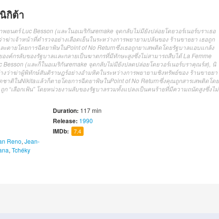
ิกิต้า
ภาพยนตร์ Luc Besson (และในอเมริกันremake จุดกลับไม่มียังปล่อยโดยวอร์เนอร์บราเธอ
วหาว่าฆ่าเจ้าหน้าที่ตำรวจอย่างเลือดเย็นในระหว่างการพยายามปล้นของ ร้านขายยา เธอถูก
aและตายโดยการฉีดยาพิษในPoint of No Returnซึ่งเธอถูกยาเสพติดโดยรัฐบาลแอบแกล้ง
” โดยองค์กรลับของรัฐบาลและกลายเป็นฆาตกรที่มีทักษะสูงซึ่งไม่สามารถสืบได้ La Femme
c Besson (และก็ในอเมริกันremake จุดกลับไม่มียังปลดปล่อยโดยวอร์เนอร์บราคุณร์ส), นิ
้างว่าฆ่าผู้พิทักษ์สันติราษฎร์อย่างอำมหิตในระหว่างการพยายามชิงทรัพย์ของ ร้านขายยา
อดชาติในNikitaแล้วก็ตายโดยการฉีดยาพิษในPoint of No Returnซึ่งคุณถูกสารเสพติดโดย
 ถูก “เลือกเฟ้น” โดยหน่วยงานลับของรัฐบาลรวมทั้งแปลงเป็นคนร้ายที่มีความถนัดสูงซึ่งไม่
Duration:
117 min
Release:
1990
IMDb:
7.4
an Reno
,
Jean-
tana
,
Tchéky