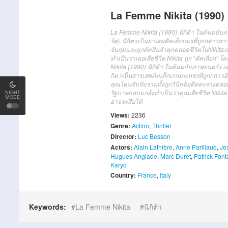
La Femme Nikita (1990) น
La Femme Nikita (1990) นิกิต้า ในต้นฉบับ
ร์ส), นิกิตาเป็นยาเสพติดเด็กเกเรที่ถูกกล่า
จับกุมและถูกตัดสินจำคุกตลอดชีวิตในNikit
ทำเป็นว่าเธอเสียชีวิต Nikita ถูก “คัดเลือก
Nikita (1990) นิกิต้า ในต้นฉบับภาพยนตร์ Lu
กิตาเป็นสารเสพติดเด็กเกกมะเหรกที่ถูกกล่าวอ
คุณโดนจับจับรวมทั้งถูกวินิจฉัยติดตะรางตล
รัฐบาลแอบแกล้งทำเป็นว่าคุณเสียชีวิต Nikita
NIGHT
MODE
อาจจะสืบได้
Views:
2236
Genre:
Action
,
Thriller
Director:
Luc Besson
Actors:
Alain Lathière
,
Anne Parillaud
,
Je
Hugues Anglade
,
Marc Duret
,
Patrick Fon
Karyo
Country:
France
,
Italy
Keywords:
La Femme Nikita
นิกิต้า