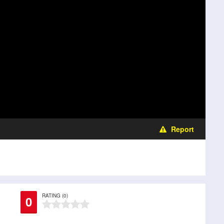
Report
RATING (0)
0