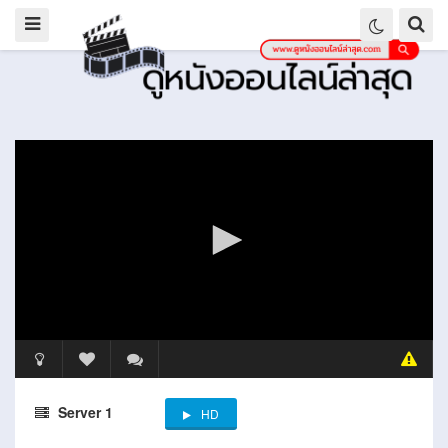
Server 1
HD