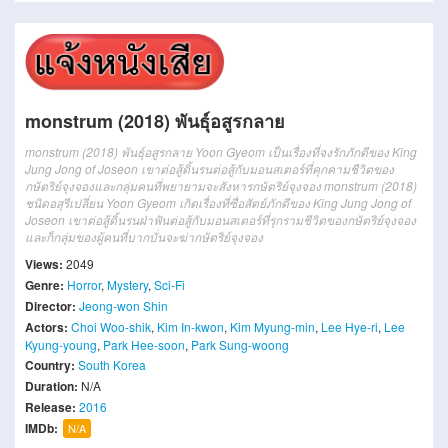
monstrum (2018) พันธุ์อสูรกลาย
monstrum (2018) พันธุ์อสูรกลาย Yoon Gyeom เป็นเรื่องที่จงรักภักดีของ King
Jung Jong of Joseon เขาต่อสู้ดิ้นรนต่อสู้กับมอนสเตอร์ที่คุกคามชีวิตของ
กษัตริย์จุงจองและกลุ่มคนที่พยายามจะสังหารกษัตริย์จุงจอง monstrum (2018)
ชนิดอสุรีเปลี่ยน Yoon Gyeom เกิดเรื่องที่ซื่อสัตย์ภักดีของ King Jung Jong of
Joseon เขาต่อสู้ดิ้นรนฝ่าฟันต่อสู้กับมอนสเตอร์ที่รุกรามชีวิตของกษัตริย์จุงจอง
และก็กลุ่มของผู้คนที่บากบั่นจะฆ่ากษัตริย์จุงจอง
Views:
2049
Genre:
Horror
,
Mystery
,
Sci-Fi
Director:
Jeong-won Shin
Actors:
Choi Woo-shik
,
Kim In-kwon
,
Kim Myung-min
,
Lee Hye-ri
,
Lee
Kyung-young
,
Park Hee-soon
,
Park Sung-woong
Country:
South Korea
Duration:
N/A
Release:
2016
IMDb:
N/A