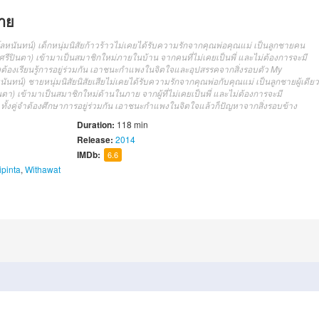
าย
ลหนันทน์) เด็กหนุ่มนิสัยก้าวร้าวไม่เคยได้รับความรักจากคุณพ่อคุณแม่ เป็นลูกชายคน
ศรีปินตา) เข้ามาเป็นสมาชิกใหม่ภายในบ้าน จากคนที่ไม่เคยเป็นพี่ และไม่ต้องการจะมี
ต้องเรียนรู้การอยู่ร่วมกัน เอาชนะกำแพงในจิตใจและอุปสรรคจากสิ่งรอบตัว
My
นัน
ทน์)
ชายหนุ่ม
นิสัย
นิสัยเสีย
ไม่เคย
ได้รับ
ความรัก
จาก
คุณพ่อกับคุณแม่
เป็น
ลูกชาย
ผู้เดียว
น
ตา
)
เข้ามาเป็น
สมาชิกใหม่
ด้านในภาย
จาก
ผู้ที่
ไม่เคย
เป็น
พี่
และไม่
ต้องการจะ
มี
ทั้งคู่
จำต้อง
ศึกษา
การ
อยู่ร่วม
กัน
เอาชนะ
กำแพง
ใน
จิตใจ
แล้วก็
ปัญหา
จาก
สิ่งรอบข้าง
Duration:
118 min
Release:
2014
IMDb:
6.6
ipinta
,
Withawat