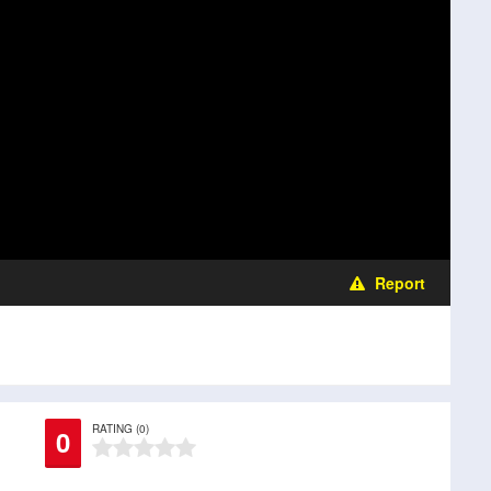
Report
RATING (0)
0