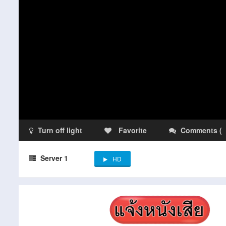
Turn off light
Favorite
Comments
(
Server 1
HD