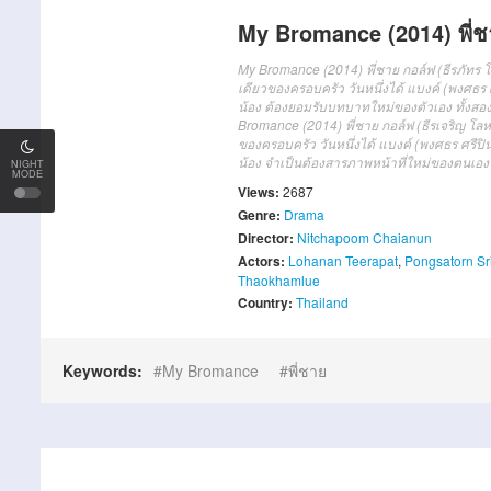
My Bromance (2014) พี่ช
My Bromance (2014) พี่ชาย กอล์ฟ (ธีรภัทร โ
เดียวของครอบครัว วันหนึ่งได้ แบงค์ (พงศธร 
น้อง ต้องยอมรับบทบาทใหม่ของตัวเอง ทั้งสอง
Bromance (2014)
พี่ชาย
กอล์ฟ
(ธีร
เจริญ
โล
ห
ของ
ครอบครัว
วันหนึ่ง
ได้
แบงค์
(
พงศธร
ศรี
ปิ
น้อง
จำเป็นต้อง
สารภาพ
หน้าที่
ใหม่
ของตนเอง
NIGHT
MODE
Views:
2687
Genre:
Drama
Director:
Nitchapoom Chaianun
Actors:
Lohanan Teerapat
,
Pongsatorn Sr
Thaokhamlue
Country:
Thailand
Keywords:
My Bromance
พี่ชาย