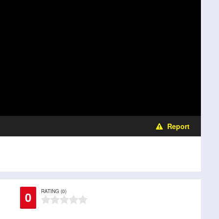
Report
RATING (0)
0