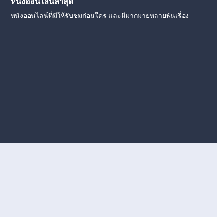
หนังออนไลน์ล่าสุด
หนังออนไลน์ที่มีให้รับชมก่อนใคร และมีมากมายหลายพันเรื่อง
งใหม่
หนังออนไลน์
ดูหนังออนไลน์
ดูหนังออนไลน์ ฟรี
ดู