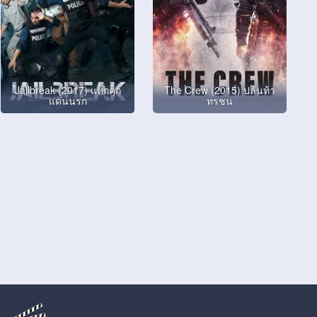
Jailbreak (2017) แหกคุก
The Crew (2015) ปล้นท้า
แดนนรก
ทรชน