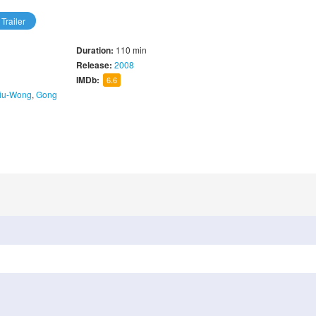
Trailer
Duration:
110 min
Release:
2008
IMDb:
6.6
iu-Wong
,
Gong