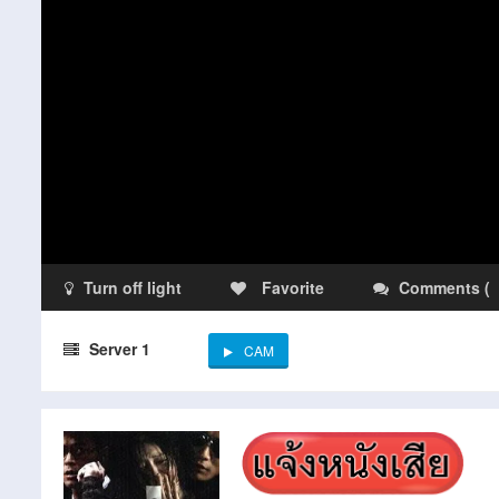
Turn off light
Favorite
Comments
(
Server 1
CAM