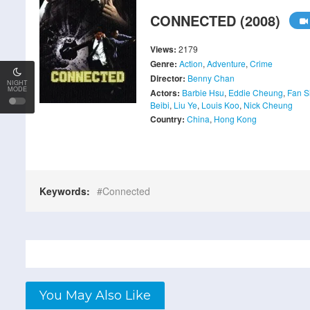
CONNECTED (2008)
Views:
2179
Genre:
Action
,
Adventure
,
Crime
Director:
Benny Chan
NIGHT
MODE
Actors:
Barbie Hsu
,
Eddie Cheung
,
Fan S
Beibi
,
Liu Ye
,
Louis Koo
,
Nick Cheung
Country:
China
,
Hong Kong
Keywords:
Connected
You May Also Like