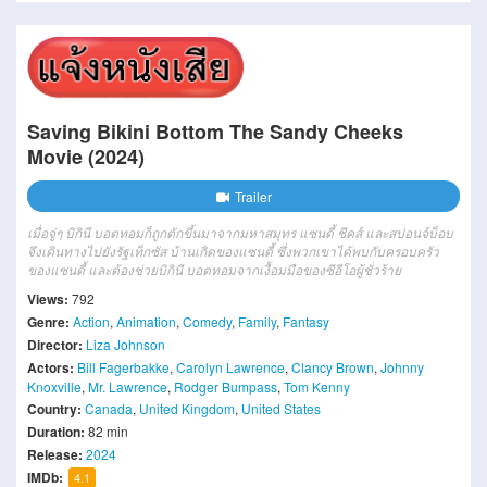
Saving Bikini Bottom The Sandy Cheeks
Movie (2024)
Trailer
เมื่อจู่ๆ บิกินี บอตทอมก็ถูกตักขึ้นมาจากมหาสมุทร แซนดี้ ชีคส์ และสปอนจ์บ็อบ
จึงเดินทางไปยังรัฐเท็กซัส บ้านเกิดของแซนดี้ ซึ่งพวกเขาได้พบกับครอบครัว
ของแซนดี้ และต้องช่วยบิกินี บอตทอมจากเงื้อมมือของซีอีโอผู้ชั่วร้าย
Views:
792
Genre:
Action
,
Animation
,
Comedy
,
Family
,
Fantasy
Director:
Liza Johnson
Actors:
Bill Fagerbakke
,
Carolyn Lawrence
,
Clancy Brown
,
Johnny
Knoxville
,
Mr. Lawrence
,
Rodger Bumpass
,
Tom Kenny
Country:
Canada
,
United Kingdom
,
United States
Duration:
82 min
Release:
2024
IMDb:
4.1