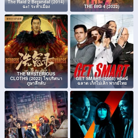
The Raid 2 Berandal (2014)
ฉะ! ระห้ำเมือง
THE BIG 4 (2022)
THE MYSTERIOUS
CLOTHS (2022) ไขปริศนา
GET SMART (2008) พยัคฆ์
ภูษาลึกลับ
ฉลาด เก็กไม่เลิก พากย์ไทย