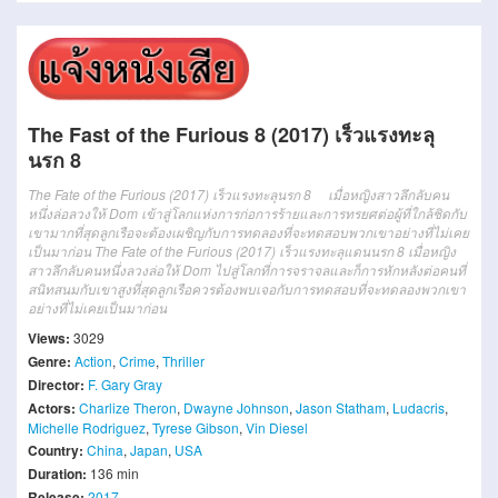
The Fast of the Furious 8 (2017) เร็วแรงทะลุ
นรก 8
The Fate of the Furious (2017) เร็วแรงทะลุนรก 8 เมื่อหญิงสาวลึกลับคน
หนึ่งล่อลวงให้ Dom เข้าสู่โลกแห่งการก่อการร้ายและการทรยศต่อผู้ที่ใกล้ชิดกับ
เขามากที่สุดลูกเรือจะต้องเผชิญกับการทดลองที่จะทดสอบพวกเขาอย่างที่ไม่เคย
เป็นมาก่อน The Fate of the Furious (2017) เร็วแรงทะลุแดนนรก 8 เมื่อหญิง
สาวลึกลับคนหนึ่งลวงล่อให้ Dom ไปสู่โลกที่การจราจลและก็การหักหลังต่อคนที่
สนิทสนมกับเขาสูงที่สุดลูกเรือควรต้องพบเจอกับการทดสอบที่จะทดลองพวกเขา
อย่างที่ไม่เคยเป็นมาก่อน
Views:
3029
Genre:
Action
,
Crime
,
Thriller
Director:
F. Gary Gray
Actors:
Charlize Theron
,
Dwayne Johnson
,
Jason Statham
,
Ludacris
,
Michelle Rodriguez
,
Tyrese Gibson
,
Vin Diesel
Country:
China
,
Japan
,
USA
Duration:
136 min
Release:
2017