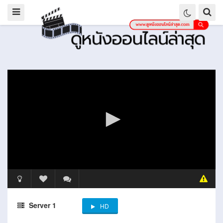
Server 1
HD