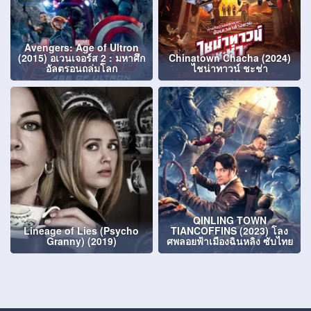
Avengers: Age of Ultron
(2015) อเวนเจอร์ส 2 : มหาศึก
Chinatown Chacha (2024)
อัลตรอนถล่มโลก
ไชน่าทาวน์ ชะช่า
QINLING TOWN
Lineage of Lies (Psycho
TIANCOFFINS (2023) โลง
Granny) (2019)
ศพลอยฟ้าเมืองฉินหลิง ซับไทย