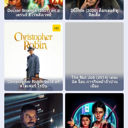
Doctor Strange (2007) ดร.ส
Dolittle (2020) ด็อกเตอร์ ดู
เตรนจ์ ฮีโร่พลังเวทย์
ลิตเติ้ล
HD
The Nut Job (2014) เดอะ
Christopher Robin 2018 คริ
นัต จ็อบ ภารกิจหม่ำถั่วป่วน
สโตเฟอร์ โรบิน
เมือง