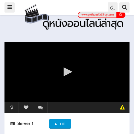
Server 1
HD