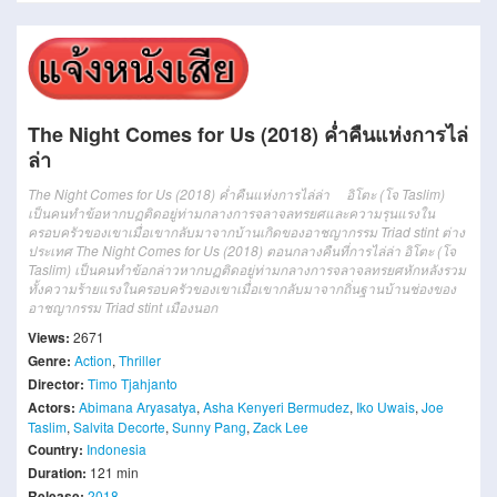
The Night Comes for Us (2018) ค่ำคืนแห่งการไล่
ล่า
The Night Comes for Us (2018) ค่ำคืนแห่งการไล่ล่า อิโตะ (โจ Taslim)
เป็นคนทำข้อหากบฏติดอยู่ท่ามกลางการจลาจลทรยศและความรุนแรงใน
ครอบครัวของเขาเมื่อเขากลับมาจากบ้านเกิดของอาชญากรรม Triad stint ต่าง
ประเทศ The Night Comes for Us (2018) ตอนกลางคืนที่การไล่ล่า อิโตะ (โจ
Taslim) เป็นคนทำข้อกล่าวหากบฏติดอยู่ท่ามกลางการจลาจลทรยศหักหลังรวม
ทั้งความร้ายแรงในครอบครัวของเขาเมื่อเขากลับมาจากถิ่นฐานบ้านช่องของ
อาชญากรรม Triad stint เมืองนอก
Views:
2671
Genre:
Action
,
Thriller
Director:
Timo Tjahjanto
Actors:
Abimana Aryasatya
,
Asha Kenyeri Bermudez
,
Iko Uwais
,
Joe
Taslim
,
Salvita Decorte
,
Sunny Pang
,
Zack Lee
Country:
Indonesia
Duration:
121 min
Release:
2018