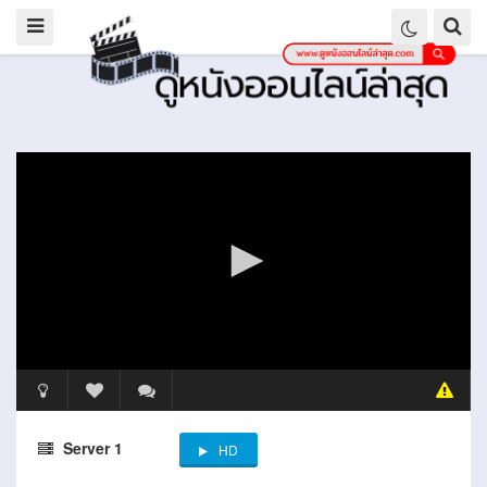
Server 1
HD