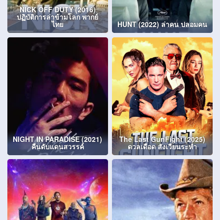
NICK OFF DUTY (2016)
ปฏิบัติการล่าข้ามโลก พากย์
ไทย
HUNT (2022) ล่าคน ปลอมคน
NIGHT IN PARADISE (2021)
The Last GunFight (2025)
คืนดับแดนสวรรค์
ดวลเดือด สังเวียนระห่ำ