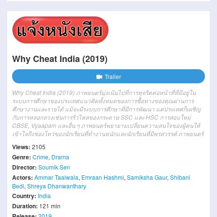
Why Cheat India (2019)
Trailer
Why Cheat India (2019) ภาพยนตร์มุ่งเน้นไปที่การทุจริตต่อหน้าที่ที่มีอยู่ใน
ระบบการศึกษาของประเทศแนวคิดทั้งหมดของการซื้อทางของคุณผ่านการ
ศึกษางานและรายได้ แม้จะมีระบบการศึกษาที่มีการพัฒนา แต่ประเทศก็เผชิญ
กับการหลอกลวงเช่นการรั่วไหลของกระดาษ SSC และ HSC การสอบใหม่
CBSE, Vyaapam และอื่น ๆ ภาพยนตร์พยายามเปลี่ยนความสนใจของผู้คนให้
เข้าใจถึงช่องโหว่ของนักเรียนที่ทำงานหนักและนักเรียนที่มีพรสวรรค์ ภาพยนตร์
Views:
2105
Genre:
Crime
,
Drama
Director:
Soumik Sen
Actors:
Ammar Taalwala
,
Emraan Hashmi
,
Samiksha Gaur
,
Shibani
Bedi
,
Shreya Dhanwanthary
Country:
India
Duration:
121 min
Release:
2019