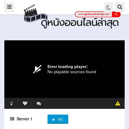
Server 1
HD