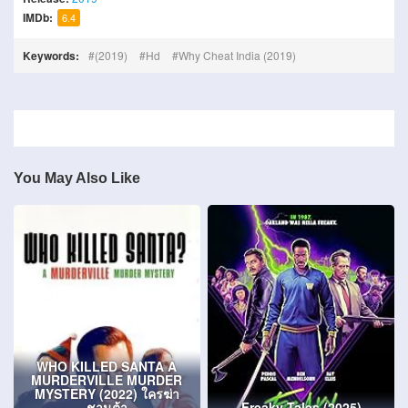
IMDb:
6.4
Keywords:
(2019)
Hd
Why Cheat India (2019)
You May Also Like
WHO KILLED SANTA A
MURDERVILLE MURDER
MYSTERY (2022) ใครฆ่า
ชานต้า
Freaky Tales (2025)