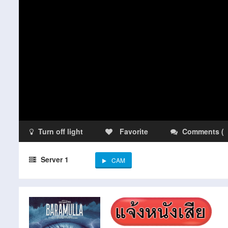
Turn off light
Favorite
Comments
(
Server 1
CAM