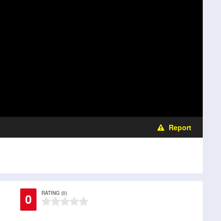
Report
RATING (0)
0