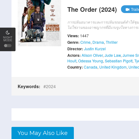
The Order (2024)
Trail
การปล้นธนาคารและการปล้นรถยนต์ทําให้ชุมช
ไม่ใช่งานของอาชญากรที่มีแรงจูงใจทางการเงิ
Views:
1447
NIGHT
MODE
Genre:
Crime
,
Drama
,
Thriller
Director:
Justin Kurzel
Actors:
Alison Oliver
,
Jude Law
,
Jurnee Sm
Hoult
,
Odessa Young
,
Sebastian Pigott
,
Ty
Country:
Canada
,
United Kingdom
,
United
Keywords:
2024
You May Also Like