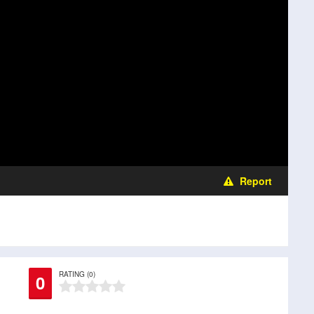
Report
RATING (0)
0