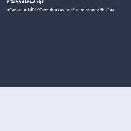
หนังออนไลน์ล่าสุด
หนังออนไลน์ที่มีให้รับชมก่อนใคร และมีมากมายหลายพันเรื่อง
งใหม่
หนังออนไลน์
ดูหนังออนไลน์
ดูหนังออนไลน์ ฟรี
ดู