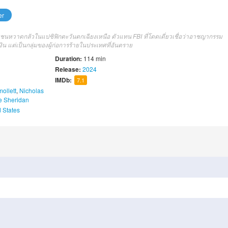
er
นหวาดกลัวในแปซิฟิกตะวันตกเฉียงเหนือ ตัวแทน FBI ที่โดดเดี่ยวเชื่อว่าอาชญากรรม
น แต่เป็นกลุ่มของผู้ก่อการร้ายในประเทศที่อันตราย
Duration:
114 min
Release:
2024
IMDb:
7.1
ollett
,
Nicholas
e Sheridan
 States