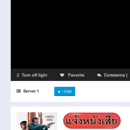
Turn off light
Favorite
Comments
(
Server 1
CAM